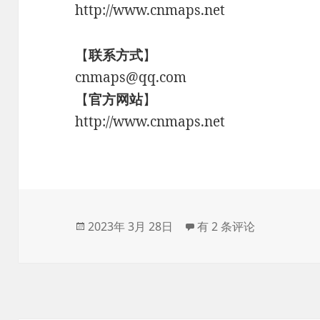
http://www.cnmaps.net
【
联系方式
】
cnmaps@qq.com
【
官方网站
】
http://www.cnmaps.net
发
电子狗-违章摄像头探测
2023年 3月 28日
有 2 条评论
布
于