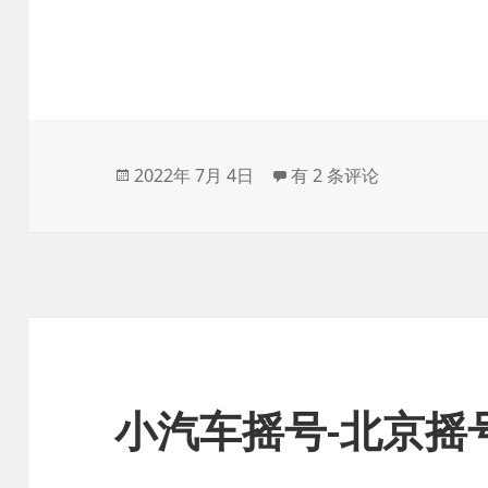
发
百斗海拔仪-实时海拔测量
2022年 7月 4日
有 2 条评论
布
于
小汽车摇号-北京摇