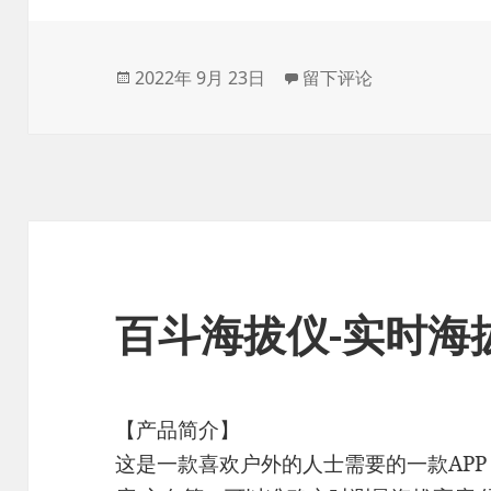
发
于百斗快递-物流状态跟
2022年 9月 23日
留下评论
布
于
百斗海拔仪-实时海
【产品简介】
这是一款喜欢户外的人士需要的一款APP